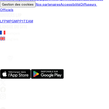
Gestion des cookies
Nos partenaires
Accessibilité
Diffuseurs 
Officiels
Univers LFP
LFP
MPG
MPP
1TEAM
Langue du site
Français
Anglais