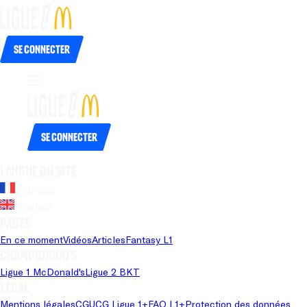
Se connecter
Se connecter
Langue du site
Français
Anglais
Pages
En ce moment
Vidéos
Articles
Fantasy L1
Championnats
Ligue 1 McDonald's
Ligue 2 BKT
Légal
Mentions légales
CGU
CG Ligue 1+
FAQ L1+
Protection des données