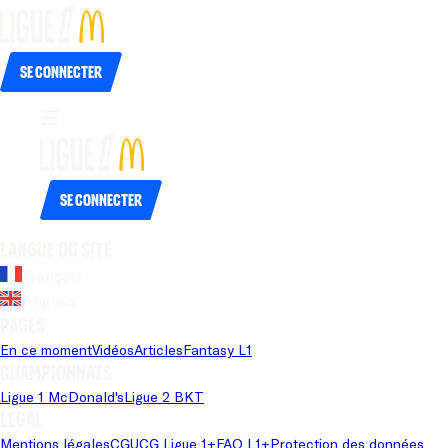
Se connecter
Se connecter
Langue du site
Français
Anglais
Pages
En ce moment
Vidéos
Articles
Fantasy L1
Championnats
Ligue 1 McDonald's
Ligue 2 BKT
Légal
Mentions légales
CGU
CG Ligue 1+
FAQ L1+
Protection des données