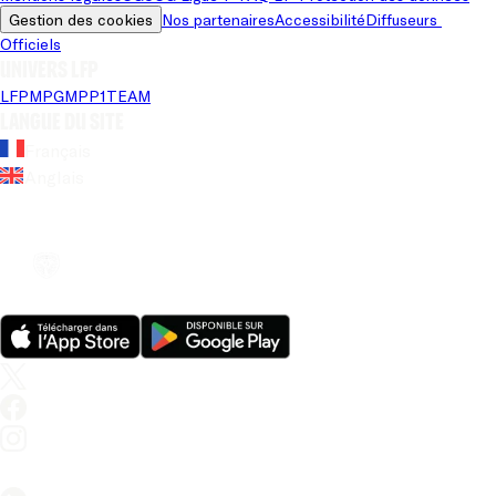
Gestion des cookies
Nos partenaires
Accessibilité
Diffuseurs 
Officiels
Univers LFP
LFP
MPG
MPP
1TEAM
Langue du site
Français
Anglais