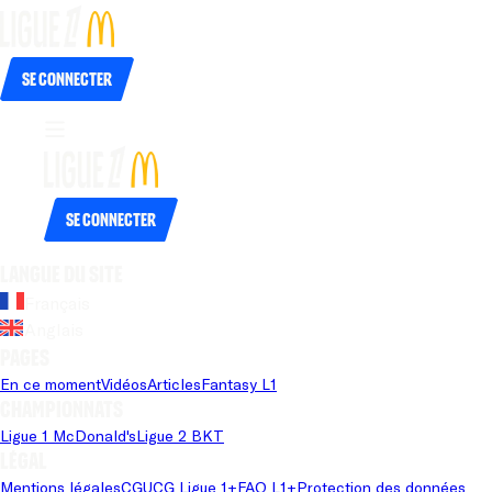
Se connecter
Se connecter
Langue du site
Français
Anglais
Pages
En ce moment
Vidéos
Articles
Fantasy L1
Championnats
Ligue 1 McDonald's
Ligue 2 BKT
Légal
Mentions légales
CGU
CG Ligue 1+
FAQ L1+
Protection des données