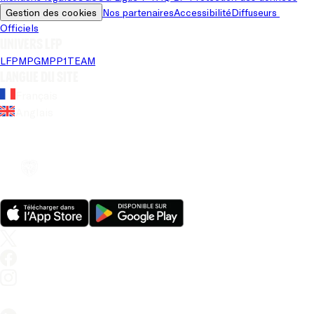
Gestion des cookies
Nos partenaires
Accessibilité
Diffuseurs 
Officiels
Univers LFP
LFP
MPG
MPP
1TEAM
Langue du site
Français
Anglais