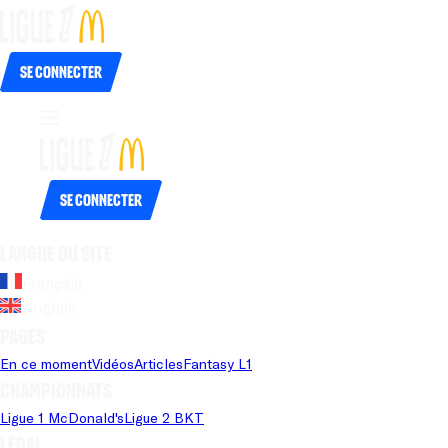
Se connecter
Se connecter
Langue du site
Français
Anglais
Pages
En ce moment
Vidéos
Articles
Fantasy L1
Championnats
Ligue 1 McDonald's
Ligue 2 BKT
Légal