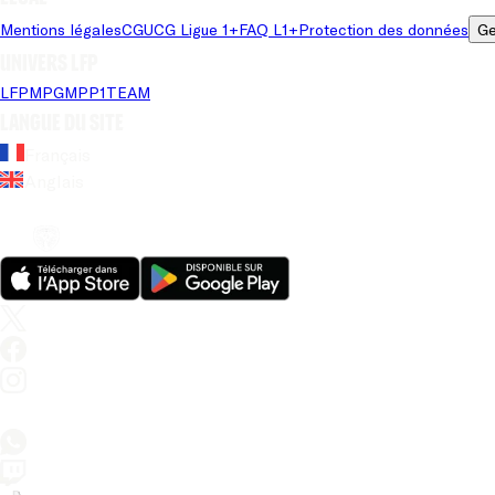
Mentions légales
CGU
CG Ligue 1+
FAQ L1+
Protection des données
Ge
Univers LFP
LFP
MPG
MPP
1TEAM
Langue du site
Français
Anglais