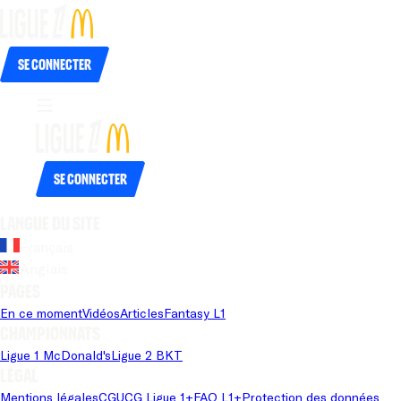
Se connecter
Se connecter
Langue du site
Français
Anglais
Pages
En ce moment
Vidéos
Articles
Fantasy L1
Championnats
Ligue 1 McDonald's
Ligue 2 BKT
Légal
Mentions légales
CGU
CG Ligue 1+
FAQ L1+
Protection des données