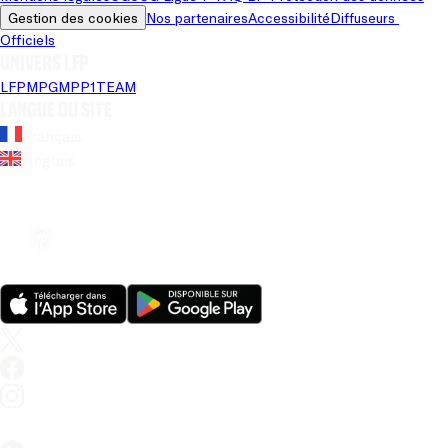
Gestion des cookies
Nos partenaires
Accessibilité
Diffuseurs 
Officiels
Univers LFP
LFP
MPG
MPP
1TEAM
Langue du site
Français
Anglais