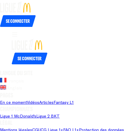
Se connecter
Se connecter
Langue du site
Français
Anglais
Pages
En ce moment
Vidéos
Articles
Fantasy L1
Championnats
Ligue 1 McDonald's
Ligue 2 BKT
Légal
Mentions légales
CGU
CG Ligue 1+
FAQ L1+
Protection des données