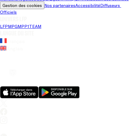
Gestion des cookies
Nos partenaires
Accessibilité
Diffuseurs 
Officiels
Univers LFP
LFP
MPG
MPP
1TEAM
Langue du site
Français
Anglais