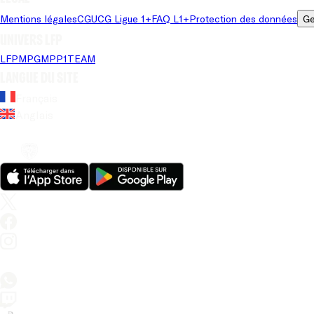
Mentions légales
CGU
CG Ligue 1+
FAQ L1+
Protection des données
Ge
Univers LFP
LFP
MPG
MPP
1TEAM
Langue du site
Français
Anglais