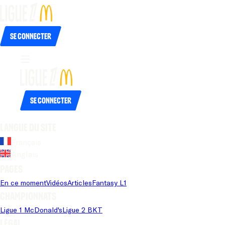
Se connecter
Se connecter
Langue du site
Français
Anglais
Pages
En ce moment
Vidéos
Articles
Fantasy L1
Championnats
Ligue 1 McDonald's
Ligue 2 BKT
Légal