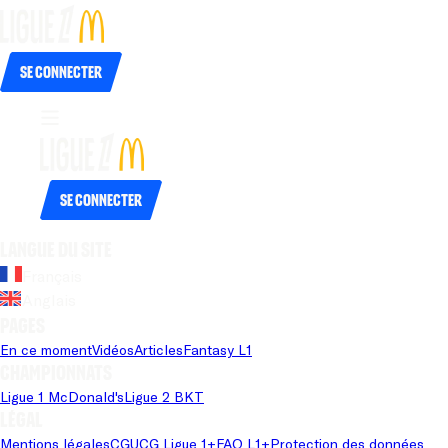
Se connecter
Se connecter
Langue du site
Français
Anglais
Pages
En ce moment
Vidéos
Articles
Fantasy L1
Championnats
Ligue 1 McDonald's
Ligue 2 BKT
Légal
Mentions légales
CGU
CG Ligue 1+
FAQ L1+
Protection des données