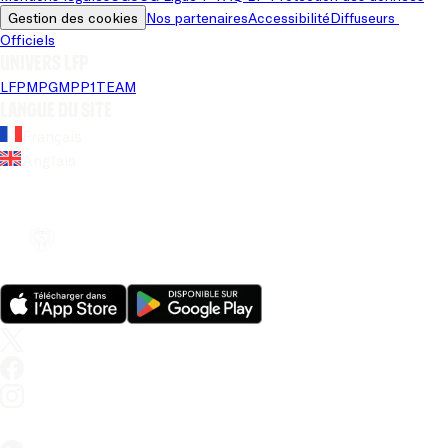
Gestion des cookies
Nos partenaires
Accessibilité
Diffuseurs 
Officiels
Univers LFP
LFP
MPG
MPP
1TEAM
Langue du site
Français
Anglais