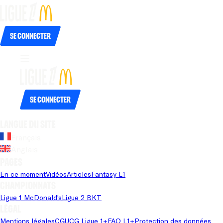
Se connecter
Se connecter
Langue du site
Français
Anglais
Pages
En ce moment
Vidéos
Articles
Fantasy L1
Championnats
Ligue 1 McDonald's
Ligue 2 BKT
Légal
Mentions légales
CGU
CG Ligue 1+
FAQ L1+
Protection des données