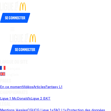
Se connecter
Se connecter
Langue du site
Français
Anglais
Pages
En ce moment
Vidéos
Articles
Fantasy L1
Championnats
Ligue 1 McDonald's
Ligue 2 BKT
Légal
Mentions légales
CGU
CG Ligue 1+
FAQ L1+
Protection des données