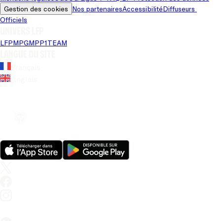
Gestion des cookies
Nos partenaires
Accessibilité
Diffuseurs 
Officiels
Univers LFP
LFP
MPG
MPP
1TEAM
Langue du site
Français
Anglais