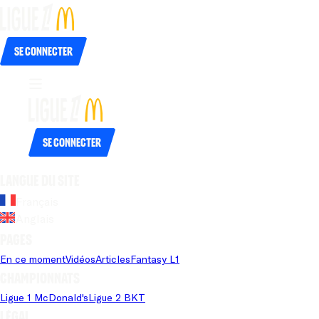
Se connecter
Se connecter
Langue du site
Français
Anglais
Pages
En ce moment
Vidéos
Articles
Fantasy L1
Championnats
Ligue 1 McDonald's
Ligue 2 BKT
Légal