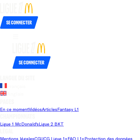
Se connecter
Se connecter
Langue du site
Français
Anglais
Pages
En ce moment
Vidéos
Articles
Fantasy L1
Championnats
Ligue 1 McDonald's
Ligue 2 BKT
Légal
Mentions légales
CGU
CG Ligue 1+
FAQ L1+
Protection des données