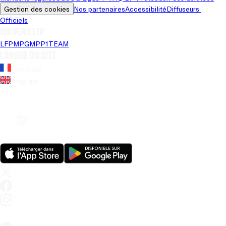
Gestion des cookies
Nos partenaires
Accessibilité
Diffuseurs 
Officiels
Univers LFP
LFP
MPG
MPP
1TEAM
Langue du site
Français
Anglais