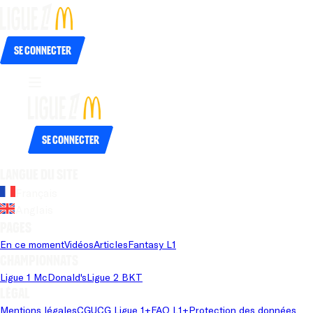
Se connecter
Se connecter
Langue du site
Français
Anglais
Pages
En ce moment
Vidéos
Articles
Fantasy L1
Championnats
Ligue 1 McDonald's
Ligue 2 BKT
Légal
Mentions légales
CGU
CG Ligue 1+
FAQ L1+
Protection des données