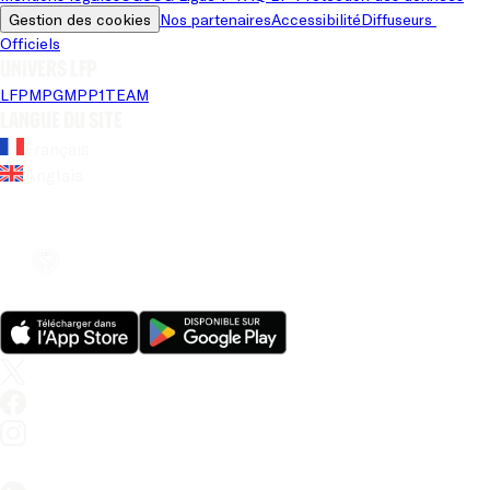
Gestion des cookies
Nos partenaires
Accessibilité
Diffuseurs 
Officiels
Univers LFP
LFP
MPG
MPP
1TEAM
Langue du site
Français
Anglais