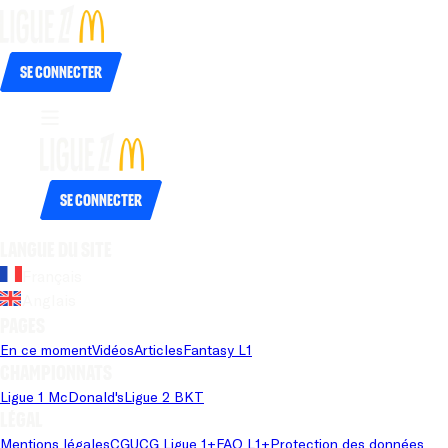
Se connecter
Se connecter
Langue du site
Français
Anglais
Pages
En ce moment
Vidéos
Articles
Fantasy L1
Championnats
Ligue 1 McDonald's
Ligue 2 BKT
Légal
Mentions légales
CGU
CG Ligue 1+
FAQ L1+
Protection des données