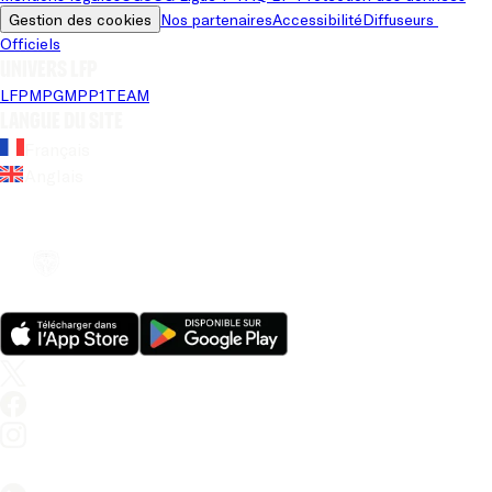
Gestion des cookies
Nos partenaires
Accessibilité
Diffuseurs 
Officiels
Univers LFP
LFP
MPG
MPP
1TEAM
Langue du site
Français
Anglais