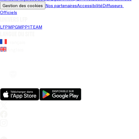
Gestion des cookies
Nos partenaires
Accessibilité
Diffuseurs 
Officiels
Univers LFP
LFP
MPG
MPP
1TEAM
Langue du site
Français
Anglais