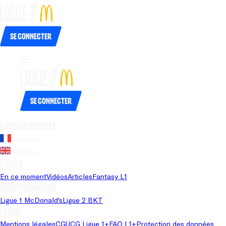
Se connecter
Se connecter
Langue du site
Français
Anglais
Pages
En ce moment
Vidéos
Articles
Fantasy L1
Championnats
Ligue 1 McDonald's
Ligue 2 BKT
Légal
Mentions légales
CGU
CG Ligue 1+
FAQ L1+
Protection des données