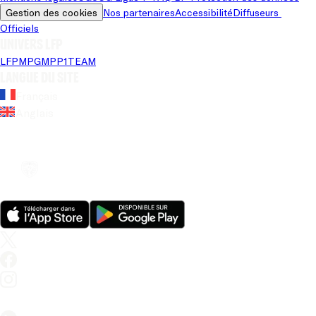
Gestion des cookies
Nos partenaires
Accessibilité
Diffuseurs 
Officiels
Univers LFP
LFP
MPG
MPP
1TEAM
Langue du site
Français
Anglais