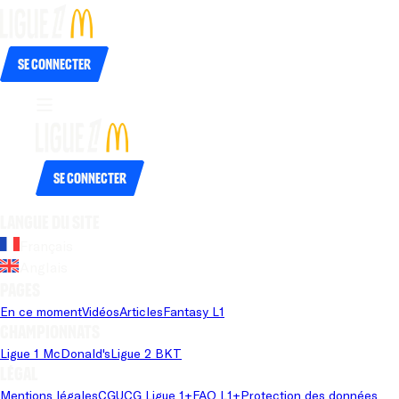
Se connecter
Se connecter
Langue du site
Français
Anglais
Pages
En ce moment
Vidéos
Articles
Fantasy L1
Championnats
Ligue 1 McDonald's
Ligue 2 BKT
Légal
Mentions légales
CGU
CG Ligue 1+
FAQ L1+
Protection des données