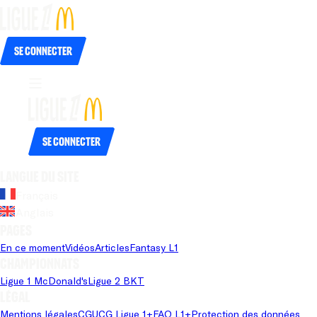
Se connecter
Se connecter
Langue du site
Français
Anglais
Pages
En ce moment
Vidéos
Articles
Fantasy L1
Championnats
Ligue 1 McDonald's
Ligue 2 BKT
Légal
Mentions légales
CGU
CG Ligue 1+
FAQ L1+
Protection des données