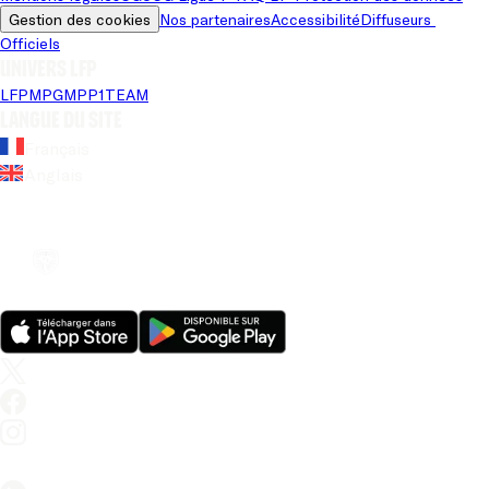
Gestion des cookies
Nos partenaires
Accessibilité
Diffuseurs 
Officiels
Univers LFP
LFP
MPG
MPP
1TEAM
Langue du site
Français
Anglais