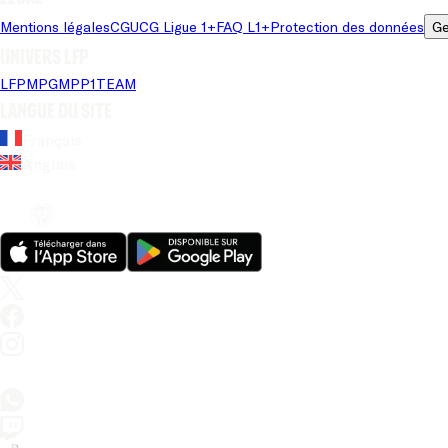
Mentions légales
CGU
CG Ligue 1+
FAQ L1+
Protection des données
Ge
Univers LFP
LFP
MPG
MPP
1TEAM
Langue du site
Français
Anglais