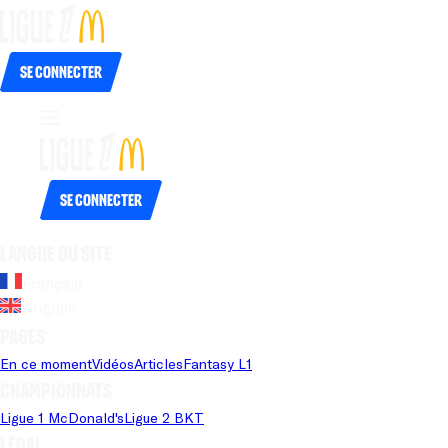
Se connecter
Se connecter
Langue du site
Français
Anglais
Pages
En ce moment
Vidéos
Articles
Fantasy L1
Championnats
Ligue 1 McDonald's
Ligue 2 BKT
Légal