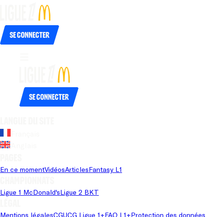
Se connecter
Se connecter
Langue du site
Français
Anglais
Pages
En ce moment
Vidéos
Articles
Fantasy L1
Championnats
Ligue 1 McDonald's
Ligue 2 BKT
Légal
Mentions légales
CGU
CG Ligue 1+
FAQ L1+
Protection des données