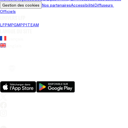
Gestion des cookies
Nos partenaires
Accessibilité
Diffuseurs 
Officiels
Univers LFP
LFP
MPG
MPP
1TEAM
Langue du site
Français
Anglais