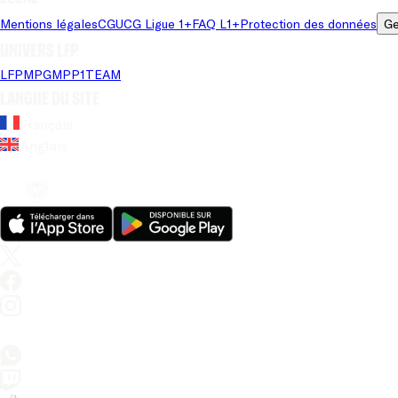
Mentions légales
CGU
CG Ligue 1+
FAQ L1+
Protection des données
Ge
Univers LFP
LFP
MPG
MPP
1TEAM
Langue du site
Français
Anglais