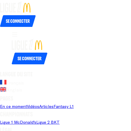
Se connecter
Se connecter
Langue du site
Français
Anglais
Pages
En ce moment
Vidéos
Articles
Fantasy L1
Championnats
Ligue 1 McDonald's
Ligue 2 BKT
Légal