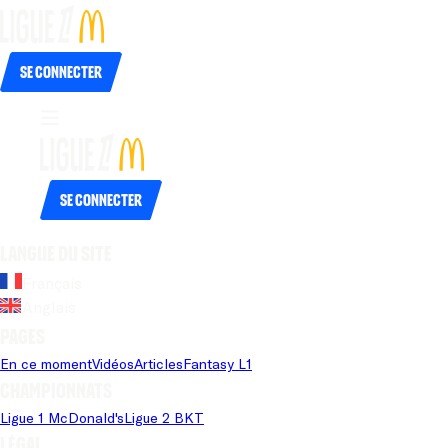
Se connecter
Se connecter
Langue du site
Français
Anglais
Pages
En ce moment
Vidéos
Articles
Fantasy L1
Championnats
Ligue 1 McDonald's
Ligue 2 BKT
Légal