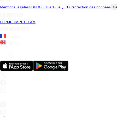
Mentions légales
CGU
CG Ligue 1+
FAQ L1+
Protection des données
Ge
Univers LFP
LFP
MPG
MPP
1TEAM
Langue du site
Français
Anglais