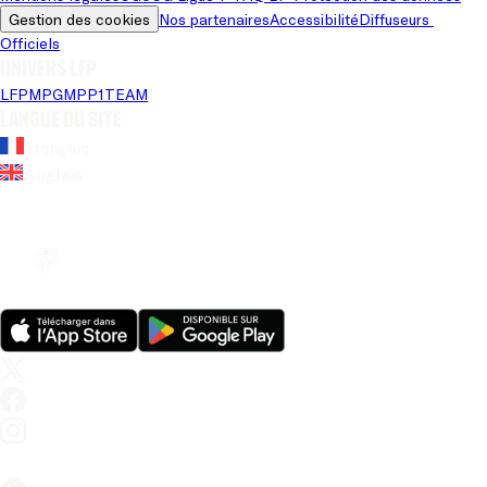
Gestion des cookies
Nos partenaires
Accessibilité
Diffuseurs 
Officiels
Univers LFP
LFP
MPG
MPP
1TEAM
Langue du site
Français
Anglais