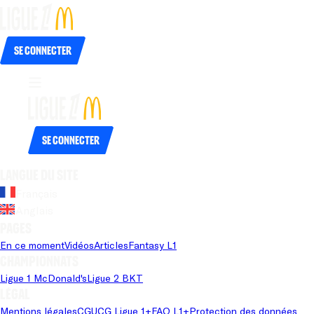
Se connecter
Se connecter
Langue du site
Français
Anglais
Pages
En ce moment
Vidéos
Articles
Fantasy L1
Championnats
Ligue 1 McDonald's
Ligue 2 BKT
Légal
Mentions légales
CGU
CG Ligue 1+
FAQ L1+
Protection des données