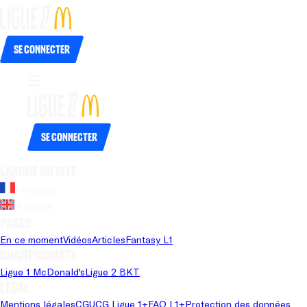
Se connecter
Se connecter
Langue du site
Français
Anglais
Pages
En ce moment
Vidéos
Articles
Fantasy L1
Championnats
Ligue 1 McDonald's
Ligue 2 BKT
Légal
Mentions légales
CGU
CG Ligue 1+
FAQ L1+
Protection des données