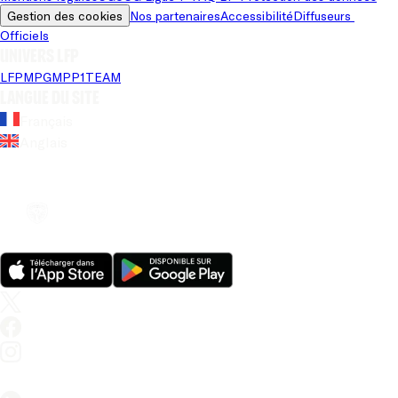
Gestion des cookies
Nos partenaires
Accessibilité
Diffuseurs 
Officiels
Univers LFP
LFP
MPG
MPP
1TEAM
Langue du site
Français
Anglais