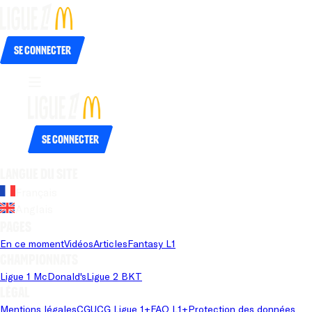
Se connecter
Se connecter
Langue du site
Français
Anglais
Pages
En ce moment
Vidéos
Articles
Fantasy L1
Championnats
Ligue 1 McDonald's
Ligue 2 BKT
Légal
Mentions légales
CGU
CG Ligue 1+
FAQ L1+
Protection des données