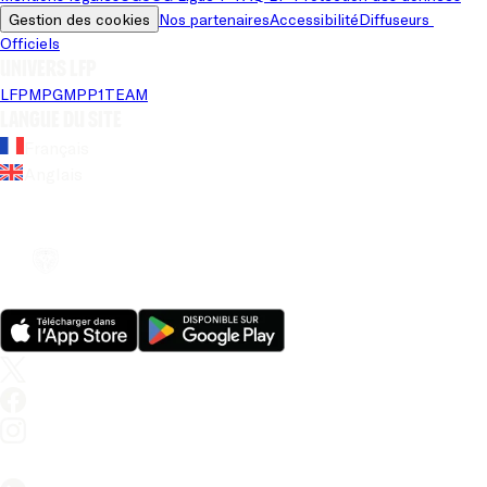
Gestion des cookies
Nos partenaires
Accessibilité
Diffuseurs 
Officiels
Univers LFP
LFP
MPG
MPP
1TEAM
Langue du site
Français
Anglais