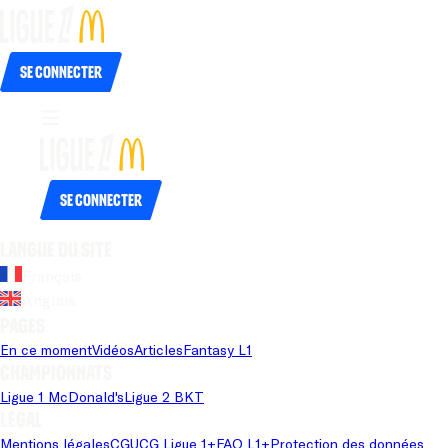
Se connecter
Se connecter
Langue du site
Français
Anglais
Pages
En ce moment
Vidéos
Articles
Fantasy L1
Championnats
Ligue 1 McDonald's
Ligue 2 BKT
Légal
Mentions légales
CGU
CG Ligue 1+
FAQ L1+
Protection des données