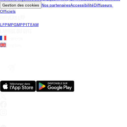
Gestion des cookies
Nos partenaires
Accessibilité
Diffuseurs 
Officiels
Univers LFP
LFP
MPG
MPP
1TEAM
Langue du site
Français
Anglais