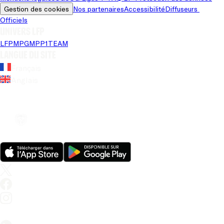
Gestion des cookies
Nos partenaires
Accessibilité
Diffuseurs 
Officiels
Univers LFP
LFP
MPG
MPP
1TEAM
Langue du site
Français
Anglais