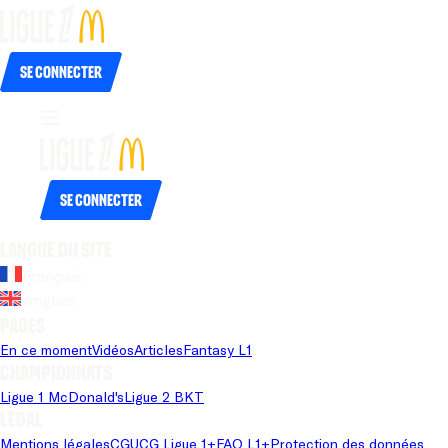
Se connecter
Se connecter
Langue du site
Français
Anglais
Pages
En ce moment
Vidéos
Articles
Fantasy L1
Championnats
Ligue 1 McDonald's
Ligue 2 BKT
Légal
Mentions légales
CGU
CG Ligue 1+
FAQ L1+
Protection des données