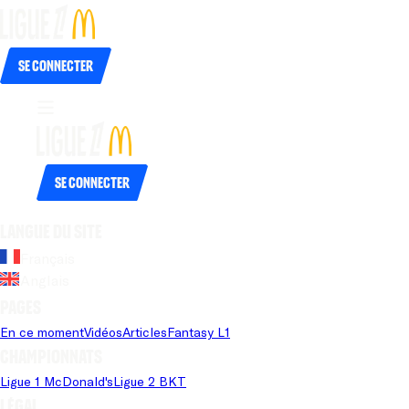
Se connecter
Se connecter
Langue du site
Français
Anglais
Pages
En ce moment
Vidéos
Articles
Fantasy L1
Championnats
Ligue 1 McDonald's
Ligue 2 BKT
Légal