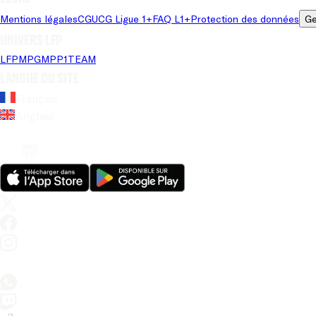
Mentions légales
CGU
CG Ligue 1+
FAQ L1+
Protection des données
Ge
Univers LFP
LFP
MPG
MPP
1TEAM
Langue du site
Français
Anglais