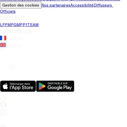
Gestion des cookies
Nos partenaires
Accessibilité
Diffuseurs 
Officiels
Univers LFP
LFP
MPG
MPP
1TEAM
Langue du site
Français
Anglais