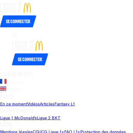
Se connecter
Se connecter
Langue du site
Français
Anglais
Pages
En ce moment
Vidéos
Articles
Fantasy L1
Championnats
Ligue 1 McDonald's
Ligue 2 BKT
Légal
Mentions légales
CGU
CG Ligue 1+
FAQ L1+
Protection des données