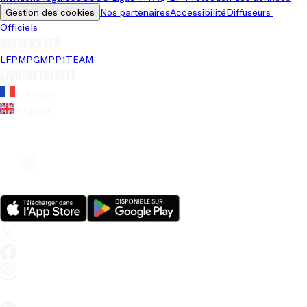
Gestion des cookies
Nos partenaires
Accessibilité
Diffuseurs 
Officiels
Univers LFP
LFP
MPG
MPP
1TEAM
Langue du site
Français
Anglais