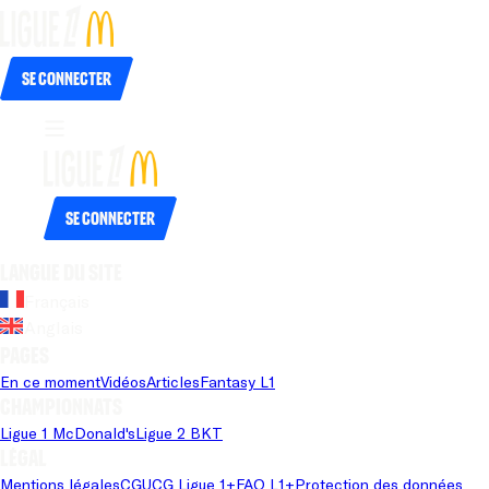
Se connecter
Se connecter
Langue du site
Français
Anglais
Pages
En ce moment
Vidéos
Articles
Fantasy L1
Championnats
Ligue 1 McDonald's
Ligue 2 BKT
Légal
Mentions légales
CGU
CG Ligue 1+
FAQ L1+
Protection des données