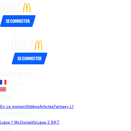
Se connecter
Se connecter
Langue du site
Français
Anglais
Pages
En ce moment
Vidéos
Articles
Fantasy L1
Championnats
Ligue 1 McDonald's
Ligue 2 BKT
Légal