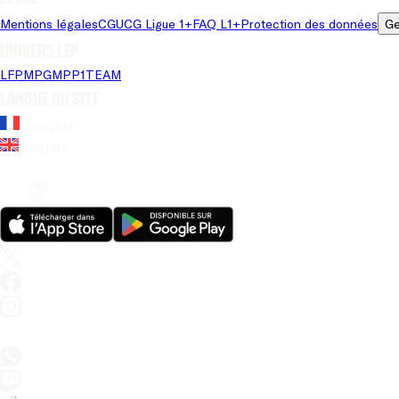
Mentions légales
CGU
CG Ligue 1+
FAQ L1+
Protection des données
Ge
Univers LFP
LFP
MPG
MPP
1TEAM
Langue du site
Français
Anglais