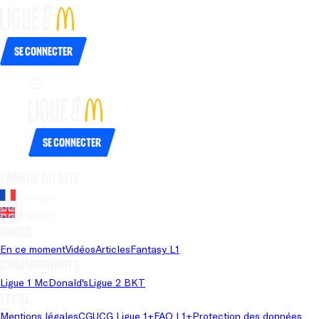
Se connecter
Se connecter
Langue du site
Français
Anglais
Pages
En ce moment
Vidéos
Articles
Fantasy L1
Championnats
Ligue 1 McDonald's
Ligue 2 BKT
Légal
Mentions légales
CGU
CG Ligue 1+
FAQ L1+
Protection des données