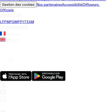
Gestion des cookies
Nos partenaires
Accessibilité
Diffuseurs 
Officiels
Univers LFP
LFP
MPG
MPP
1TEAM
Langue du site
Français
Anglais