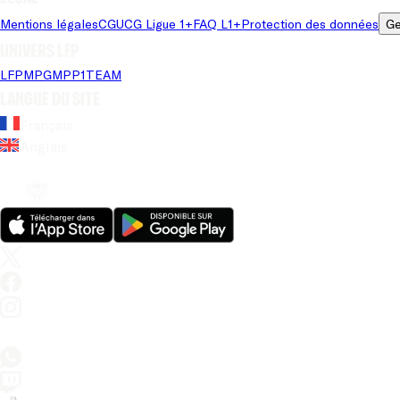
Mentions légales
CGU
CG Ligue 1+
FAQ L1+
Protection des données
Ge
Univers LFP
LFP
MPG
MPP
1TEAM
Langue du site
Français
Anglais