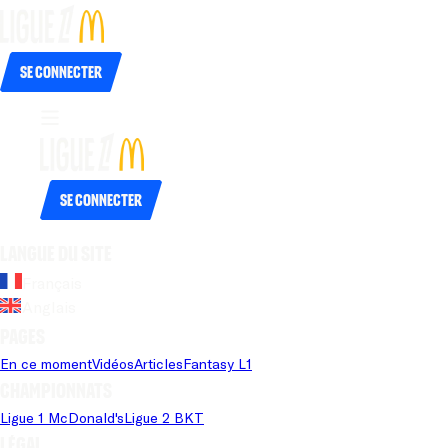
Se connecter
Se connecter
Langue du site
Français
Anglais
Pages
En ce moment
Vidéos
Articles
Fantasy L1
Championnats
Ligue 1 McDonald's
Ligue 2 BKT
Légal