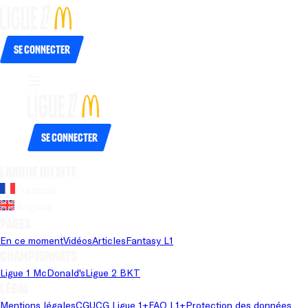
Se connecter
Se connecter
Langue du site
Français
Anglais
Pages
En ce moment
Vidéos
Articles
Fantasy L1
Championnats
Ligue 1 McDonald's
Ligue 2 BKT
Légal
Mentions légales
CGU
CG Ligue 1+
FAQ L1+
Protection des données