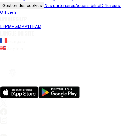
Gestion des cookies
Nos partenaires
Accessibilité
Diffuseurs 
Officiels
Univers LFP
LFP
MPG
MPP
1TEAM
Langue du site
Français
Anglais