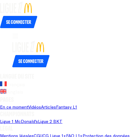
Se connecter
Se connecter
Langue du site
Français
Anglais
Pages
En ce moment
Vidéos
Articles
Fantasy L1
Championnats
Ligue 1 McDonald's
Ligue 2 BKT
Légal
Mentions légales
CGU
CG Ligue 1+
FAQ L1+
Protection des données