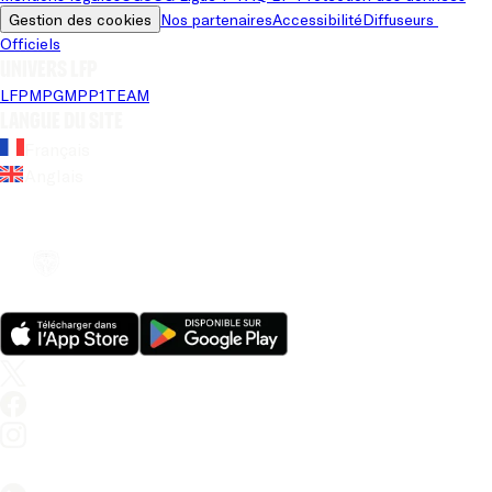
Gestion des cookies
Nos partenaires
Accessibilité
Diffuseurs 
Officiels
Univers LFP
LFP
MPG
MPP
1TEAM
Langue du site
Français
Anglais