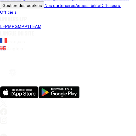
Gestion des cookies
Nos partenaires
Accessibilité
Diffuseurs 
Officiels
Univers LFP
LFP
MPG
MPP
1TEAM
Langue du site
Français
Anglais