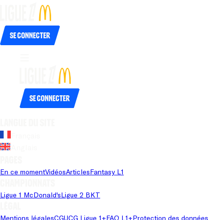
Se connecter
Se connecter
Langue du site
Français
Anglais
Pages
En ce moment
Vidéos
Articles
Fantasy L1
Championnats
Ligue 1 McDonald's
Ligue 2 BKT
Légal
Mentions légales
CGU
CG Ligue 1+
FAQ L1+
Protection des données