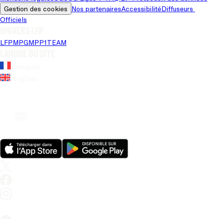
Gestion des cookies
Nos partenaires
Accessibilité
Diffuseurs 
Officiels
Univers LFP
LFP
MPG
MPP
1TEAM
Langue du site
Français
Anglais