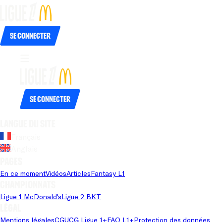
Se connecter
Se connecter
Langue du site
Français
Anglais
Pages
En ce moment
Vidéos
Articles
Fantasy L1
Championnats
Ligue 1 McDonald's
Ligue 2 BKT
Légal
Mentions légales
CGU
CG Ligue 1+
FAQ L1+
Protection des données