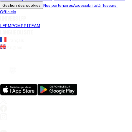
Gestion des cookies
Nos partenaires
Accessibilité
Diffuseurs 
Officiels
Univers LFP
LFP
MPG
MPP
1TEAM
Langue du site
Français
Anglais