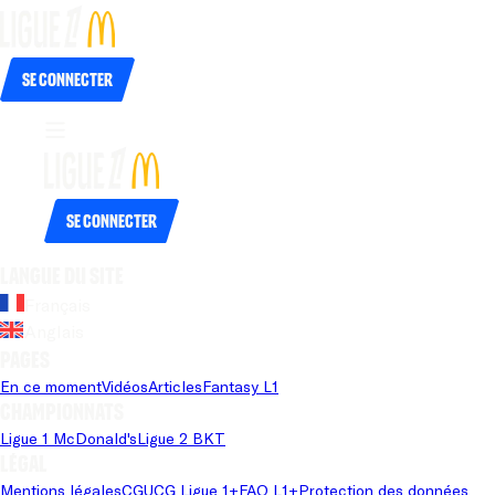
Se connecter
Se connecter
Langue du site
Français
Anglais
Pages
En ce moment
Vidéos
Articles
Fantasy L1
Championnats
Ligue 1 McDonald's
Ligue 2 BKT
Légal
Mentions légales
CGU
CG Ligue 1+
FAQ L1+
Protection des données