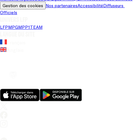
Gestion des cookies
Nos partenaires
Accessibilité
Diffuseurs 
Officiels
Univers LFP
LFP
MPG
MPP
1TEAM
Langue du site
Français
Anglais