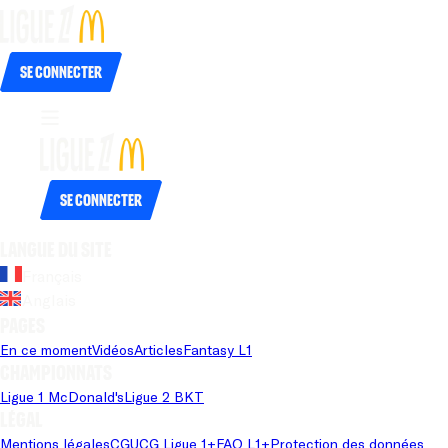
Se connecter
Se connecter
Langue du site
Français
Anglais
Pages
En ce moment
Vidéos
Articles
Fantasy L1
Championnats
Ligue 1 McDonald's
Ligue 2 BKT
Légal
Mentions légales
CGU
CG Ligue 1+
FAQ L1+
Protection des données