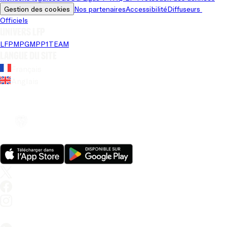
Gestion des cookies
Nos partenaires
Accessibilité
Diffuseurs 
Officiels
Univers LFP
LFP
MPG
MPP
1TEAM
Langue du site
Français
Anglais