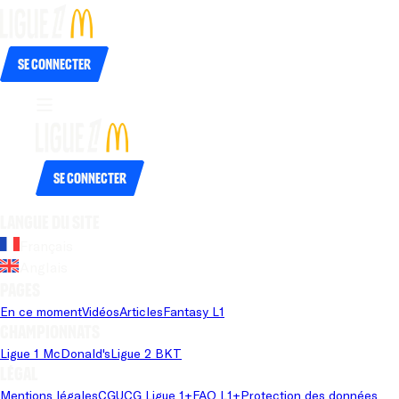
Se connecter
Se connecter
Langue du site
Français
Anglais
Pages
En ce moment
Vidéos
Articles
Fantasy L1
Championnats
Ligue 1 McDonald's
Ligue 2 BKT
Légal
Mentions légales
CGU
CG Ligue 1+
FAQ L1+
Protection des données