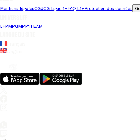
Mentions légales
CGU
CG Ligue 1+
FAQ L1+
Protection des données
Ge
Univers LFP
LFP
MPG
MPP
1TEAM
Langue du site
Français
Anglais