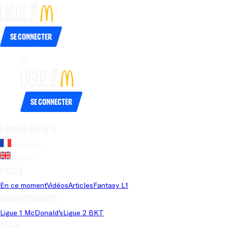
Se connecter
Se connecter
Langue du site
Français
Anglais
Pages
En ce moment
Vidéos
Articles
Fantasy L1
Championnats
Ligue 1 McDonald's
Ligue 2 BKT
Légal