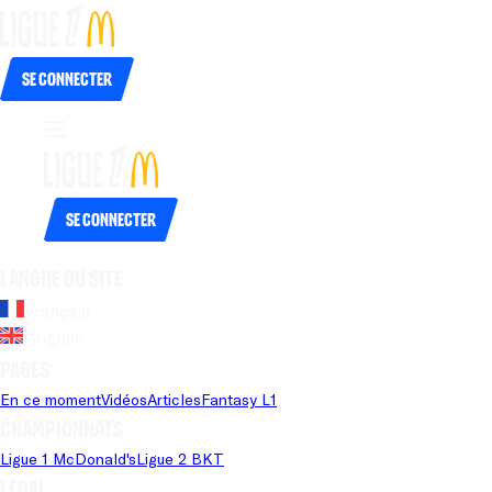
Se connecter
Se connecter
Langue du site
Français
Anglais
Pages
En ce moment
Vidéos
Articles
Fantasy L1
Championnats
Ligue 1 McDonald's
Ligue 2 BKT
Légal