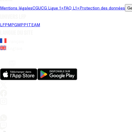
Mentions légales
CGU
CG Ligue 1+
FAQ L1+
Protection des données
Ge
Univers LFP
LFP
MPG
MPP
1TEAM
Langue du site
Français
Anglais