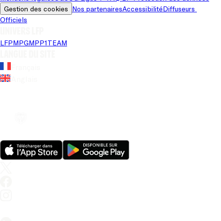
Gestion des cookies
Nos partenaires
Accessibilité
Diffuseurs 
Officiels
Univers LFP
LFP
MPG
MPP
1TEAM
Langue du site
Français
Anglais