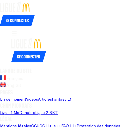
Se connecter
Se connecter
Langue du site
Français
Anglais
Pages
En ce moment
Vidéos
Articles
Fantasy L1
Championnats
Ligue 1 McDonald's
Ligue 2 BKT
Légal
Mentions légales
CGU
CG Ligue 1+
FAQ L1+
Protection des données