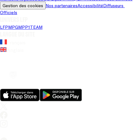
Gestion des cookies
Nos partenaires
Accessibilité
Diffuseurs 
Officiels
Univers LFP
LFP
MPG
MPP
1TEAM
Langue du site
Français
Anglais