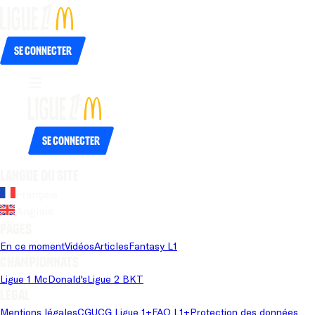
Se connecter
Se connecter
Langue du site
Français
Anglais
Pages
En ce moment
Vidéos
Articles
Fantasy L1
Championnats
Ligue 1 McDonald's
Ligue 2 BKT
Légal
Mentions légales
CGU
CG Ligue 1+
FAQ L1+
Protection des données