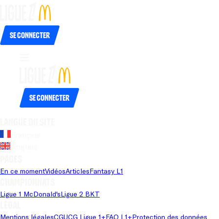
Se connecter
Se connecter
Langue du site
Français
Anglais
Pages
En ce moment
Vidéos
Articles
Fantasy L1
Championnats
Ligue 1 McDonald's
Ligue 2 BKT
Légal
Mentions légales
CGU
CG Ligue 1+
FAQ L1+
Protection des données