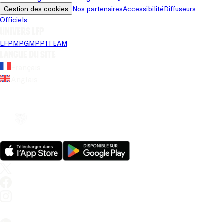
Gestion des cookies
Nos partenaires
Accessibilité
Diffuseurs 
Officiels
Univers LFP
LFP
MPG
MPP
1TEAM
Langue du site
Français
Anglais