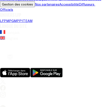
Gestion des cookies
Nos partenaires
Accessibilité
Diffuseurs 
Officiels
Univers LFP
LFP
MPG
MPP
1TEAM
Langue du site
Français
Anglais