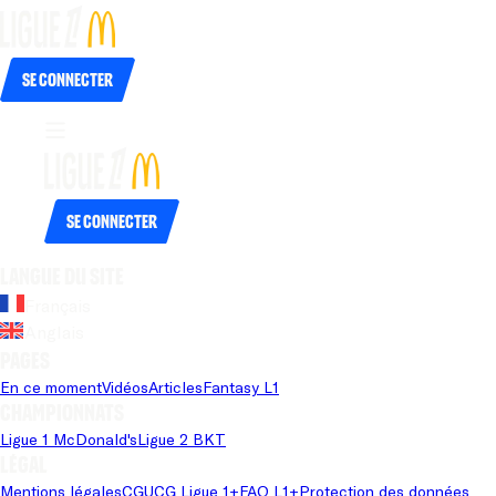
Se connecter
Se connecter
Langue du site
Français
Anglais
Pages
En ce moment
Vidéos
Articles
Fantasy L1
Championnats
Ligue 1 McDonald's
Ligue 2 BKT
Légal
Mentions légales
CGU
CG Ligue 1+
FAQ L1+
Protection des données