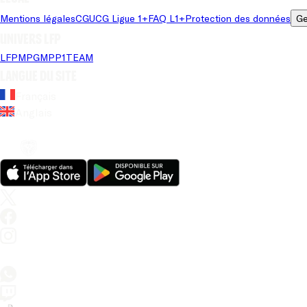
Mentions légales
CGU
CG Ligue 1+
FAQ L1+
Protection des données
Ge
Univers LFP
LFP
MPG
MPP
1TEAM
Langue du site
Français
Anglais