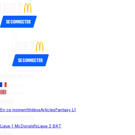
Se connecter
Se connecter
Langue du site
Français
Anglais
Pages
En ce moment
Vidéos
Articles
Fantasy L1
Championnats
Ligue 1 McDonald's
Ligue 2 BKT
Légal