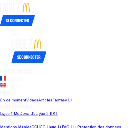
Se connecter
Se connecter
Langue du site
Français
Anglais
Pages
En ce moment
Vidéos
Articles
Fantasy L1
Championnats
Ligue 1 McDonald's
Ligue 2 BKT
Légal
Mentions légales
CGU
CG Ligue 1+
FAQ L1+
Protection des données