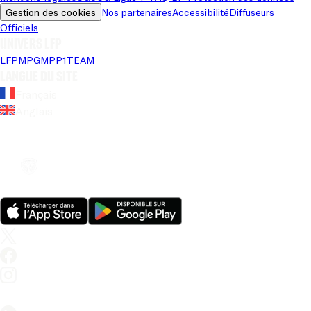
Gestion des cookies
Nos partenaires
Accessibilité
Diffuseurs 
Officiels
Univers LFP
LFP
MPG
MPP
1TEAM
Langue du site
Français
Anglais