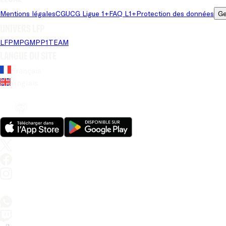
Mentions légales
CGU
CG Ligue 1+
FAQ L1+
Protection des données
Ge
Univers LFP
LFP
MPG
MPP
1TEAM
Langue du site
Français
Anglais