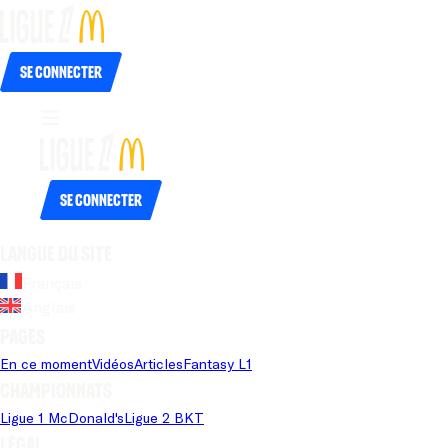
Se connecter
Se connecter
Langue du site
Français
Anglais
Pages
En ce moment
Vidéos
Articles
Fantasy L1
Championnats
Ligue 1 McDonald's
Ligue 2 BKT
Légal