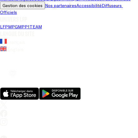
Gestion des cookies
Nos partenaires
Accessibilité
Diffuseurs 
Officiels
Univers LFP
LFP
MPG
MPP
1TEAM
Langue du site
Français
Anglais