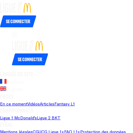
Se connecter
Se connecter
Langue du site
Français
Anglais
Pages
En ce moment
Vidéos
Articles
Fantasy L1
Championnats
Ligue 1 McDonald's
Ligue 2 BKT
Légal
Mentions légales
CGU
CG Ligue 1+
FAQ L1+
Protection des données