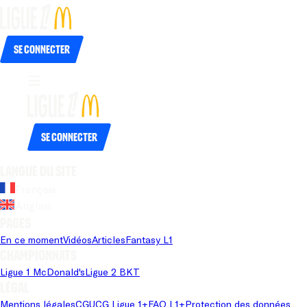
Se connecter
Se connecter
Langue du site
Français
Anglais
Pages
En ce moment
Vidéos
Articles
Fantasy L1
Championnats
Ligue 1 McDonald's
Ligue 2 BKT
Légal
Mentions légales
CGU
CG Ligue 1+
FAQ L1+
Protection des données