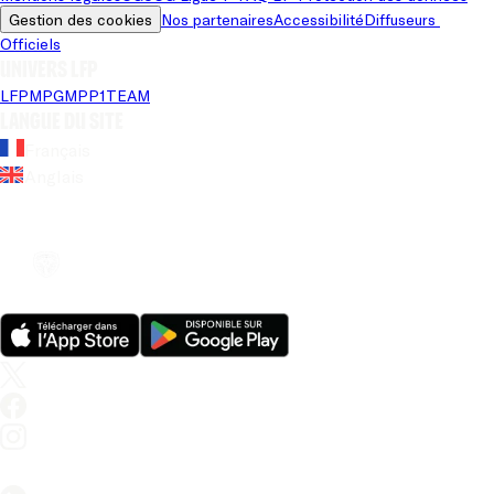
Gestion des cookies
Nos partenaires
Accessibilité
Diffuseurs 
Officiels
Univers LFP
LFP
MPG
MPP
1TEAM
Langue du site
Français
Anglais